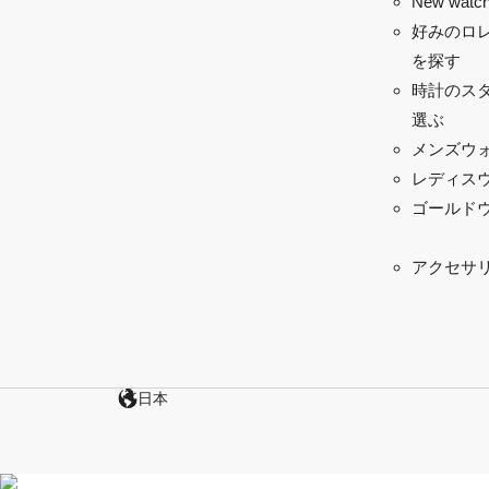
New watch
好みのロ
を探す
時計のス
選ぶ
メンズウ
レディス
ゴールド
アクセサ
日本