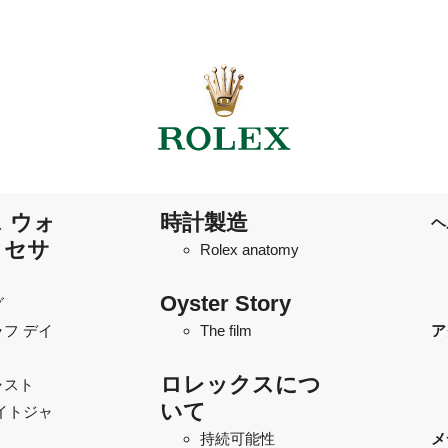
 ウォ
時計製造
ヘ
クセサ
Rolex anatomy
Oyster Story
グ
フ デイ
The film
ア
ロレックスにつ
ャスト
いて
イトジャ
持続可能性
メ