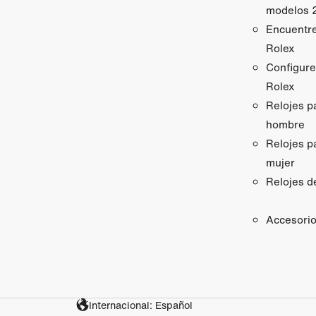
modelos 
Encuentr
Rolex
Configure
Rolex
Relojes p
hombre
Relojes p
mujer
Relojes d
Accesori
Internacional: Español