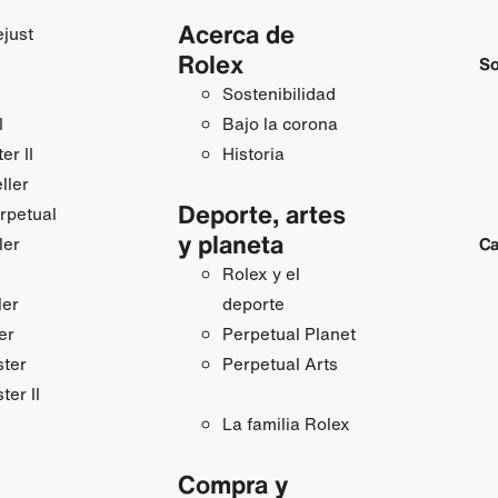
Acerca de
just
Rolex
So
Sostenibilidad
I
Bajo la corona
r II
Historia
ller
Deporte, artes
rpetual
y planeta
ler
Ca
Rolex y el
ler
deporte
er
Perpetual Planet
ster
Perpetual Arts
ter II
La familia Rolex
Compra y