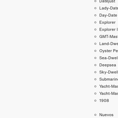
Datejust
Lady‑Date
Day-Date
Explorer
Explorer I
GMT‑Maste
Land-Dwe
Oyster Pe
Sea-Dwel
Deepsea
Sky-Dwel
Submarin
Yacht-Ma
Yacht-Mas
1908
Nuevos