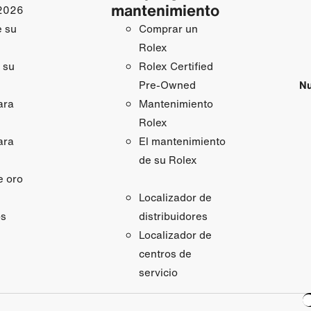
mantenimiento
2026
e su
Comprar un
Rolex
 su
Rolex Certified
Nu
Pre-Owned
ara
Mantenimiento
Rolex
ara
El mantenimiento
de su Rolex
e oro
Localizador de
os
distribuidores
Localizador de
centros de
servicio