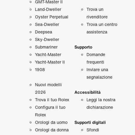
GMT‑Master II
Land‑Dweller
Trova un
Oyster Perpetual
rivenditore
Sea‑Dweller
Trova un centro
Deepsea
assistenza
Sky‑Dweller
Submariner
Supporto
Yacht‑Master
Domande
Yacht‑Master II
frequenti
1908
Inviare una
segnalazione
Nuovi modelli
2026
Accessibilità
Trova il tuo Rolex
Leggi la nostra
Configura il tuo
dichiarazione
Rolex
Orologi da uomo
Supporti digitali
Orologi da donna
Sfondi