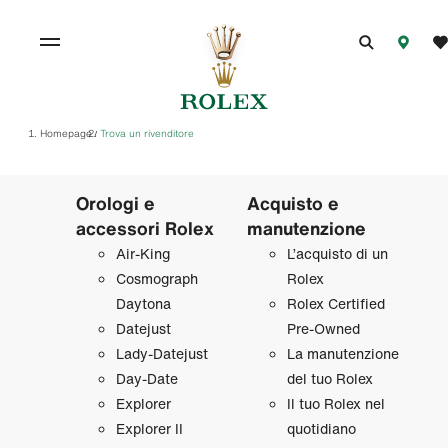
Homepage
Trova un rivenditore
/
Orologi e
Acquisto e
accessori Rolex
manutenzione
Air‑King
L’acquisto di un
Cosmograph
Rolex
Daytona
Rolex Certified
Datejust
Pre‑Owned
Lady‑Datejust
La manutenzione
Day‑Date
del tuo Rolex
Explorer
Il tuo Rolex nel
Explorer II
quotidiano