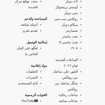
لاند دويلَر
محدد موقع مركز
أويستر بربتشوال
الخدمة
سي دويلَر
رولكس ديب سي
المساعدة والدعم
سكاي دويلَر
أسئلة شائعة
صبمارينر
تقديم تقرير
يخت ماستر
يخت ماستر II
إمكانية الوصول
۱۹۰۸
اِطّلع على البيان
الخاص بنا
الساعات الجديدة
لعام ٢٠٢٦
مواد إعلامية
العثور على ساعتك
الخلفيات
من رولكس
النشرات
شكّل ساعتك من
أدلة المستخدم
رولكس
ساعات رجالية
القنوات الرسمية
ساعات نسائية
YouTube