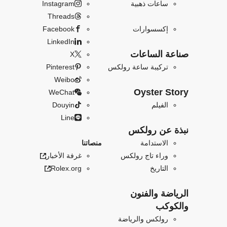
ساعات ذهبية
Instagram
Threads
إكسسوارات
Facebook
LinkedIn
صناعة الساعات
X
تركيبة ساعة رولكس
Pinterest
Weibo
Oyster Story
WeChat
الفيلم
Douyin
Line
نبذة عن رولكس
الاستدامة
منصاتنا
وراء تاج رولكس
غرفة الأخبار
التاريخ
Rolex.org
الرياضة والفنون
والكوكب
رولكس والرياضة