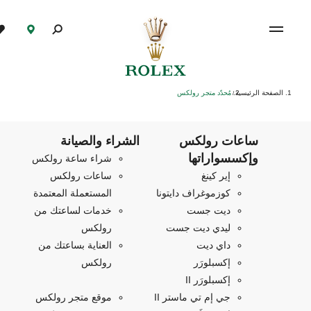
الصفحة الرئيسية
مُحدّد متجر رولكس
/
ساعات رولكس
الشراء والصيانة
وإكسسواراتها
شراء ساعة رولكس
إير كينغ
ساعات رولكس
كوزموغراف دايتونا
المستعملة المعتمدة
ديت جست
خدمات لساعتك من
ليدي ديت جست
رولكس
داي ديت
العناية بساعتك من
إكسبلورَر
رولكس
إكسبلورَر II
جي إم تي ماستر II
موقع متجر رولكس