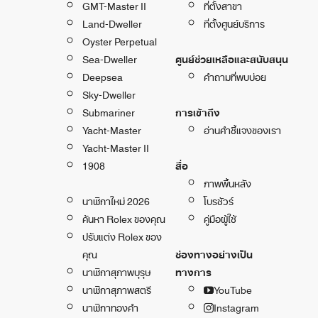
GMT-Master II
ที่ตั้งสาขา
Land-Dweller
ที่ตั้งศูนย์บริการ
Oyster Perpetual
Sea-Dweller
ศูนย์ช่วยเหลือและสนับสนุน
Deepsea
คำถามที่พบบ่อย
Sky-Dweller
Submariner
การเข้าถึง
Yacht-Master
อ่านคำชี้แจงของเรา
Yacht-Master II
1908
สื่อ
ภาพพื้นหลัง
นาฬิกาใหม่ 2026
โบรชัวร์
ค้นหา Rolex ของคุณ
คู่มือผู้ใช้
ปรับแต่ง Rolex ของ
คุณ
ช่องทางอย่างเป็น
นาฬิกาสุภาพบุรุษ
ทางการ
นาฬิกาสุภาพสตรี
YouTube
นาฬิกาทองคำ
Instagram