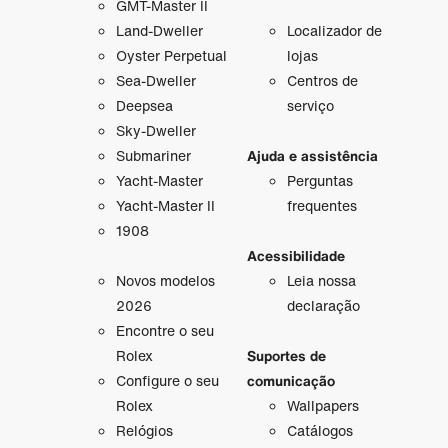
GMT-Master II
Land-Dweller
Localizador de
Oyster Perpetual
lojas
Sea-Dweller
Centros de
Deepsea
serviço
Sky-Dweller
Submariner
Ajuda e assistência
Yacht-Master
Perguntas
Yacht-Master II
frequentes
1908
Acessibilidade
Novos modelos
Leia nossa
2026
declaração
Encontre o seu
Rolex
Suportes de
Configure o seu
comunicação
Rolex
Wallpapers
Relógios
Catálogos