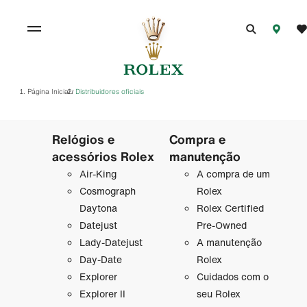
Página Inicial
Distribuidores oficiais
/
Relógios e
Compra e
acessórios Rolex
manutenção
Air-King
A compra de um
Cosmograph
Rolex
Daytona
Rolex Certified
Datejust
Pre-Owned
Lady-Datejust
A manutenção
Day-Date
Rolex
Explorer
Cuidados com o
Explorer II
seu Rolex