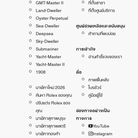
GMT-Master II
ที่ตั้งสาขา
Land-Dweller
ที่ตั้งศูนย์บริการ
Oyster Perpetual
Sea-Dweller
ศูนย์ช่วยเหลือและสนับสนุน
Deepsea
คำถามที่พบบ่อย
Sky-Dweller
Submariner
การเข้าถึง
Yacht-Master
อ่านคำชี้แจงของเรา
Yacht-Master II
1908
สื่อ
ภาพพื้นหลัง
นาฬิกาใหม่ 2026
โบรชัวร์
ค้นหา Rolex ของคุณ
คู่มือผู้ใช้
ปรับแต่ง Rolex ของ
คุณ
ช่องทางอย่างเป็น
นาฬิกาสุภาพบุรุษ
ทางการ
นาฬิกาสุภาพสตรี
YouTube
นาฬิกาทองคำ
Instagram