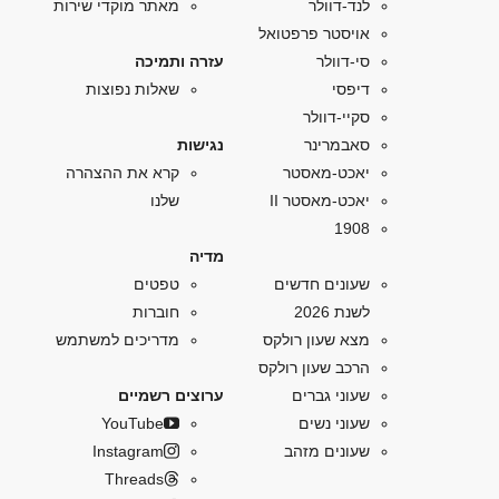
לנד-דוולר
מאתר מוקדי שירות
אויסטר פרפטואל
סי-דוולר
עזרה ותמיכה
דיפסי
שאלות נפוצות
סקיי-דוולר
סאבמרינר
נגישות
יאכט-מאסטר
קרא את ההצהרה
יאכט-מאסטר II
שלנו
1908
מדיה
שעונים חדשים
טפטים
לשנת 2026
חוברות
מצא שעון רולקס
מדריכים למשתמש
הרכב שעון רולקס
שעוני גברים
ערוצים רשמיים
שעוני נשים
YouTube
שעונים מזהב
Instagram
Threads