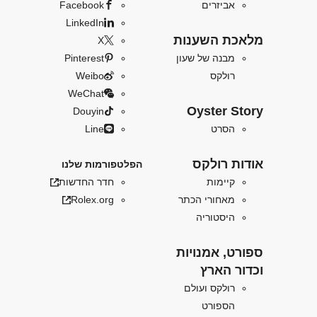
אביזרים
Facebook
LinkedIn
מלאכת השענות
X
מבנה של שעון
Pinterest
רולקס
Weibo
WeChat
Oyster Story
Douyin
הסרט
Line
אודות רולקס
הפלטפורמות שלנו
קיימות
חדר החדשות
מאחורי הכתר
Rolex.org
היסטוריה
ספורט, אמנויות
וכדור הארץ
רולקס ועולם
הספורט