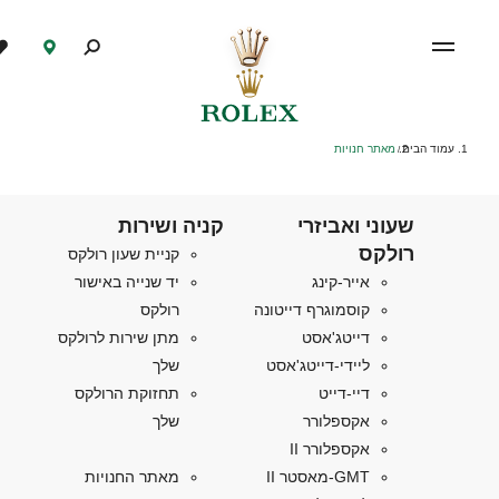
עמוד הבית
מאתר חנויות
/
שעוני ואביזרי
קניה ושירות
רולקס
קניית שעון רולקס
אייר-קינג
יד שנייה באישור
קוסמוגרף דייטונה
רולקס
דייטג'אסט
מתן שירות לרולקס
ליידי-דייטג'אסט
שלך
דיי-דייט
תחזוקת הרולקס
אקספלורר
שלך
אקספלורר II
GMT-מאסטר II
מאתר החנויות