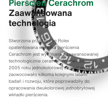
Pierścień Cerachrom
Zaawansowana
technologia
Stworzona przez markę Rolex
opatentowana wkładka pierścienia
Cerachrom jest wykonana z zaawansowanej
technologicznie ceramiki. Wprowadzenie w
2005 roku jednokolorowej czarnej wkładki
zaowocowało kilkoma kolejnymi latami
badań i rozwoju, które poprowadziły do
opracowania dwukolorowej jednobryłowej
wkładki pierścienia.