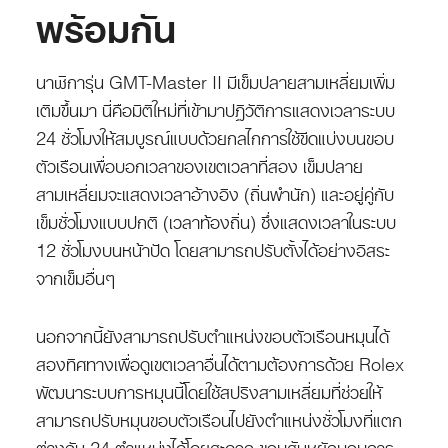
พร้อมกัน
นาฬิการุ่น GMT-Master II มีเข็มปลายสามเหลี่ยมเพิ่ม
เติมขึ้นมา นี่คือมิติใหม่ที่เข้ามาปฏิวัติการแสดงเวลาระบบ
24 ชั่วโมงให้สมบูรณ์แบบด้วยกลไกการใช้ขีดแบ่งบนขอบ
ตัวเรือนเพื่อบอกเวลาของเขตเวลาที่สอง เข็มปลาย
สามเหลี่ยมจะแสดงเวลาอ้างอิง (ถิ่นพำนัก) และอยู่คู่กับ
เข็มชั่วโมงแบบปกติ (เวลาท้องถิ่น) ซึ่งแสดงเวลาในระบบ
12 ชั่วโมงบนหน้าปัด โดยสามารถปรับตั้งได้อย่างอิสระ
จากเข็มอื่นๆ
นอกจากนี้ยังสามารถปรับตำแหน่งขอบตัวเรือนหมุนได้
สองทิศทางเพื่อดูเขตเวลาอื่นได้ตามต้องการด้วย Rolex
พัฒนาระบบการหมุนนี้โดยใช้สปริงสามเหลี่ยมที่ช่วยให้
สามารถปรับหมุนขอบตัวเรือนไปยังตำแหน่งชั่วโมงที่แตก
ต่างกัน 24 ตำแหน่งได้โดยสะดวก ขอบสันหยักมอบการ