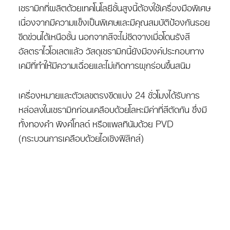
เซรามิกที่ผลิตด้วยเทคโนโลยีชั้นสูงนี้ต้องใช้เครื่องมือพิเศษ
เนื่องจากมีความแข็งเป็นพิเศษและมีคุณสมบัติป้องกันรอย
ขีดข่วนได้เหนือชั้น นอกจากสีจะไม่ซีดจางเมื่อโดนรังสี
อัลตราไวโอเลตแล้ว วัสดุเซรามิกนี้ยังมีองค์ประกอบทาง
เคมีที่ทำให้มีความเฉื่อยและไม่เกิดการผุกร่อนขึ้นสนิม
เครื่องหมายและตัวเลขตรงขีดแบ่ง 24 ชั่วโมงได้รับการ
หล่อลงในเซรามิกก่อนเคลือบด้วยโลหะมีค่าที่สีตัดกัน ซึ่งมี
ทั้งทองคำ พิงค์โกลด์ หรือแพลทินัมด้วย PVD
(กระบวนการเคลือบด้วยไอเชิงฟิสิกส์)