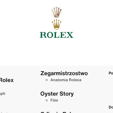
Zegarmistrzostwo
Po
Rolex
Anatomia Rolexa
Oyster Story
aph
Film
Do