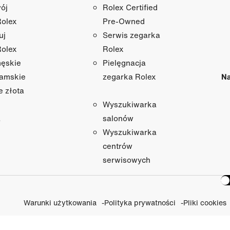
ój
Rolex Certified
Rolex
Pre-Owned
uj
Serwis zegarka
Rolex
Rolex
męskie
Pielęgnacja
damskie
Na
zegarka Rolex
e złota
Wyszukiwarka
a
salonów
Wyszukiwarka
centrów
serwisowych
Warunki użytkowania
Polityka prywatności
Pliki cookies