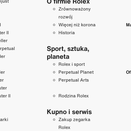
O firmie Rolex
just
Zrównoważony
rozwój
I
Więcej niż korona
Ma
r II
Historia
ller
Sport, sztuka,
rpetual
planeta
ler
Rolex i sport
ler
Perpetual Planet
Of
er
Perpetual Arts
ster
ter II
Rodzina Rolex
Kupno i serwis
arki
Zakup zegarka
Rolex