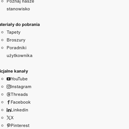
Poznaj nasze
stanowisko
teriały do pobrania
Tapety
Broszury
Poradniki
użytkownika
icjalne kanały
YouTube
Instagram
Threads
Facebook
Linkedin
X
Pinterest