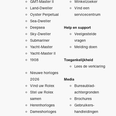
GMT-Master II
Winkelzoeker
Land-Dweller
Vind een
Oyster Perpetual
servicecentrum
Sea-Dweller
Deepsea
Help en support
Sky-Dweller
Veelgestelde
Submariner
vragen
Yacht-Master
Melding doen
Yacht-Master II
1908
Toegankelijkheid
Lees de verklaring
Nieuwe horloges
2026
Media
Vind uw Rolex
Bureaublad­
Stel uw Rolex
achtergronden
samen
Brochures
Herenhorloges
Gebruikers­
Dameshorloges
handleidingen