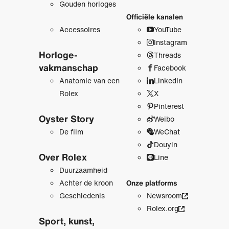
Gouden horloges
Officiële kanalen
Accessoires
YouTube
Instagram
Horloge­
Threads
vakmanschap
Facebook
Anatomie van een
LinkedIn
Rolex
X
Pinterest
Oyster Story
Weibo
De film
WeChat
Douyin
Over Rolex
Line
Duurzaamheid
Achter de kroon
Onze platforms
Geschiedenis
Newsroom
Rolex.org
Sport, kunst,