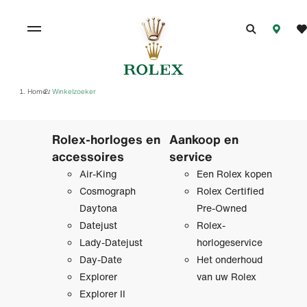
Home
Winkelzoeker
/
Rolex-horloges en
Aankoop en
accessoires
service
Air-King
Een Rolex kopen
Cosmograph
Rolex Certified
Daytona
Pre‑Owned
Datejust
Rolex-
Lady-Datejust
horlogeservice
Day-Date
Het onderhoud
Explorer
van uw Rolex
Explorer II