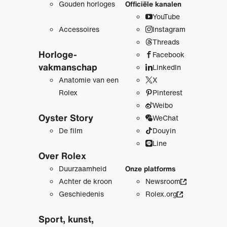
Gouden horloges
Officiële kanalen
YouTube
Accessoires
Instagram
Threads
Horloge­
Facebook
vakmanschap
LinkedIn
Anatomie van een
X
Rolex
Pinterest
Weibo
Oyster Story
WeChat
De film
Douyin
Line
Over Rolex
Duurzaamheid
Onze platforms
Achter de kroon
Newsroom
Geschiedenis
Rolex.org
Sport, kunst,