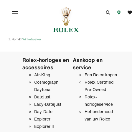
Home
Winkelzoeker
/
Rolex-horloges en
Aankoop en
accessoires
service
Air-King
Een Rolex kopen
Cosmograph
Rolex Certified
Daytona
Pre‑Owned
Datejust
Rolex-
Lady-Datejust
horlogeservice
Day-Date
Het onderhoud
Explorer
van uw Rolex
Explorer II