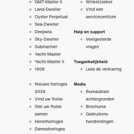
GMT-Master II
Winkelzoeker
Land-Dweller
Vind een
Oyster Perpetual
servicecentrum
Sea-Dweller
Deepsea
Help en support
Sky-Dweller
Veelgestelde
Submariner
vragen
Yacht-Master
Yacht-Master II
Toegankelijkheid
1908
Lees de verklaring
Nieuwe horloges
Media
2026
Bureaublad­
Vind uw Rolex
achtergronden
Stel uw Rolex
Brochures
samen
Gebruikers­
Herenhorloges
handleidingen
Dameshorloges