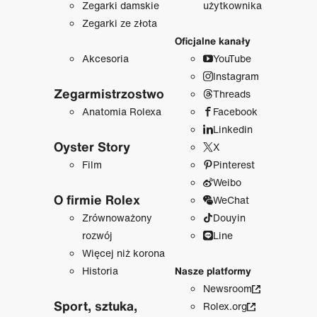
Zegarki damskie
użytkownika
Zegarki ze złota
Oficjalne kanały
Akcesoria
YouTube
Instagram
Zegarmistrzostwo
Threads
Anatomia Rolexa
Facebook
Linkedin
Oyster Story
X
Film
Pinterest
Weibo
O firmie Rolex
WeChat
Zrównoważony
Douyin
rozwój
Line
Więcej niż korona
Historia
Nasze platformy
Newsroom
Sport, sztuka,
Rolex.org