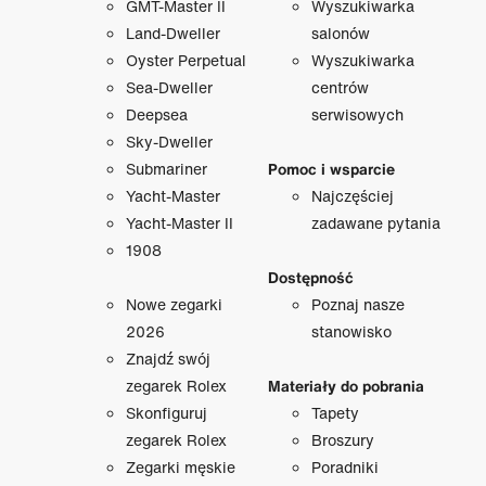
GMT-Master II
Wyszukiwarka
Land-Dweller
salonów
Oyster Perpetual
Wyszukiwarka
Sea-Dweller
centrów
Deepsea
serwisowych
Sky-Dweller
Submariner
Pomoc i wsparcie
Yacht-Master
Najczęściej
Yacht-Master II
zadawane pytania
1908
Dostępność
Nowe zegarki
Poznaj nasze
2026
stanowisko
Znajdź swój
zegarek Rolex
Materiały do pobrania
Skonfiguruj
Tapety
zegarek Rolex
Broszury
Zegarki męskie
Poradniki