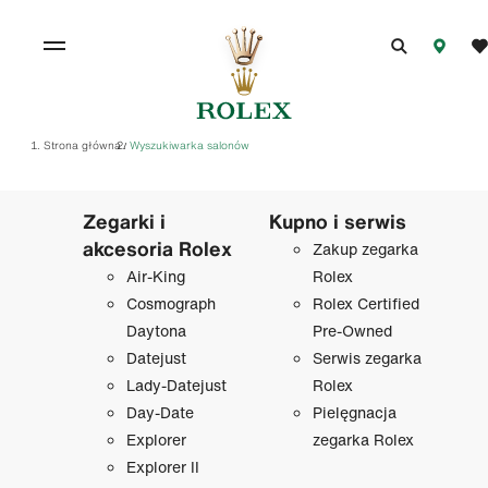
Strona główna
Wyszukiwarka salonów
/
Zegarki i
Kupno i serwis
akcesoria Rolex
Zakup zegarka
Air-King
Rolex
Cosmograph
Rolex Certified
Daytona
Pre-Owned
Datejust
Serwis zegarka
Lady-Datejust
Rolex
Day-Date
Pielęgnacja
Explorer
zegarka Rolex
Explorer II