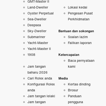
GMT-Master II
Land-Dweller
Lokasi kedai
Oyster Perpetual
Pengesan Pusat
Sea-Dweller
Perkhidmatan
Deepsea
Sky-Dweller
Bantuan dan sokongan
Submariner
Soalan lazim
Yacht-Master
Failkan laporan
Yacht-Master II
1908
Ketercapaian
Baca pernyataan
Jam tangan
kami
baharu 2026
Cari Rolex anda
Media
Konfigurasi Rolex
Kertas dinding
anda
Brosur
Jam tangan lelaki
Panduan
Jam tangan
pengguna