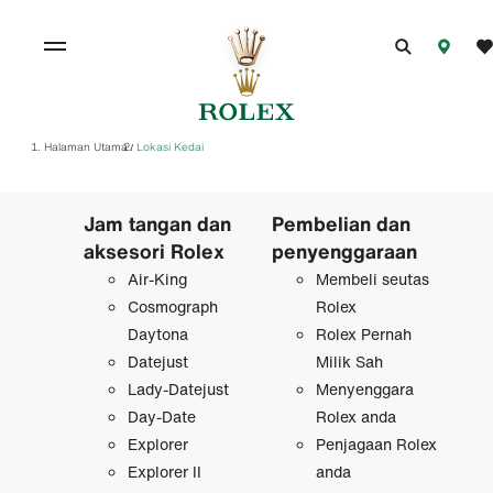
Halaman Utama
Lokasi Kedai
/
Jam tangan dan
Pembelian dan
aksesori Rolex
penyenggaraan
Air-King
Membeli seutas
Cosmograph
Rolex
Daytona
Rolex Pernah
Datejust
Milik Sah
Lady-Datejust
Menyenggara
Day-Date
Rolex anda
Explorer
Penjagaan Rolex
Explorer II
anda