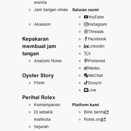
wanita
Jam tangan emas
Saluran rasmi
YouTube
Aksesori
Instagram
Threads
Kepakaran
Facebook
membuat jam
LinkedIn
tangan
X
Anatomi Rolex
Pinterest
Weibo
Oyster Story
WeChat
Filem
Douyin
Line
Perihal Rolex
Kemampanan
Platform kami
Di sebalik
Bilik berita
mahkota
Rolex.org
Sejarah