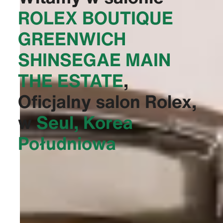
‭ROLEX BOUTIQUE
GREENWICH
SHINSEGAE MAIN
THE ESTATE‬
,
Oficjalny salon Rolex,
w
Seul, Korea
Południowa