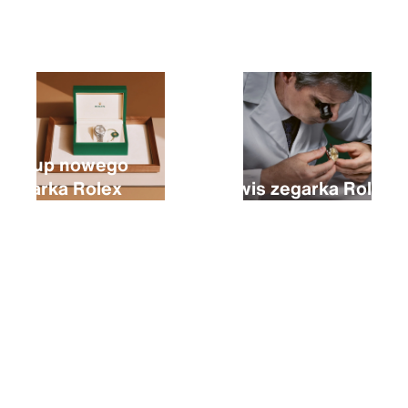
Zakup nowego
zegarka Rolex
Serwis zegarka Rolex