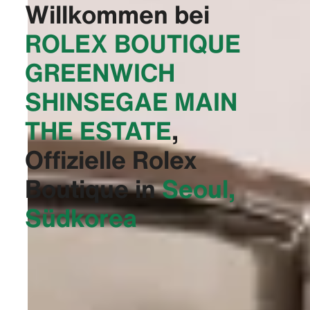
Willkommen bei
‭ROLEX BOUTIQUE
GREENWICH
SHINSEGAE MAIN
THE ESTATE‬
,
Offizielle Rolex
Boutique in
Seoul,
Südkorea