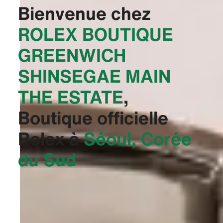
Bienvenue chez
‭ROLEX BOUTIQUE
GREENWICH
SHINSEGAE MAIN
THE ESTATE‬
,
Boutique officielle
Rolex à
Séoul, Corée
du Sud