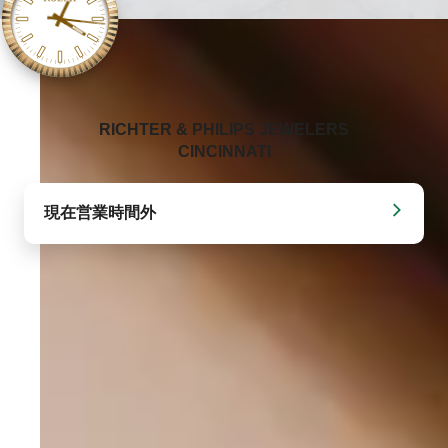
‭RICHTER & PHILIPS JEWELERS
CINCINNATI‬
現在営業時間外