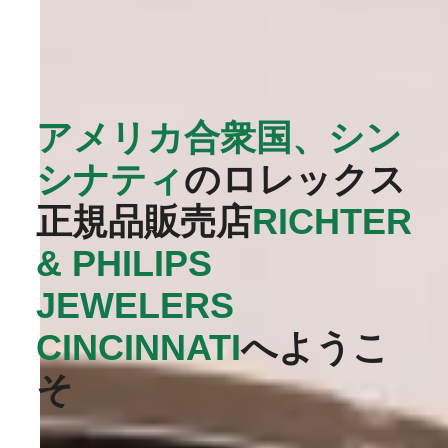
アメリカ合衆国、シン
シナティ
のロレックス
正規品販売店
‭RICHTER
& PHILIPS
JEWELERS
CINCINNATI‬
へようこ
そ