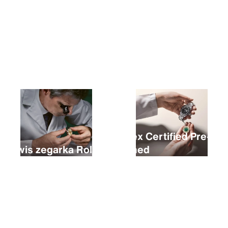
Zakup nowego zegarka Rolex
Rolex Certified Pre-
Serwis zegarka Rolex
Owned