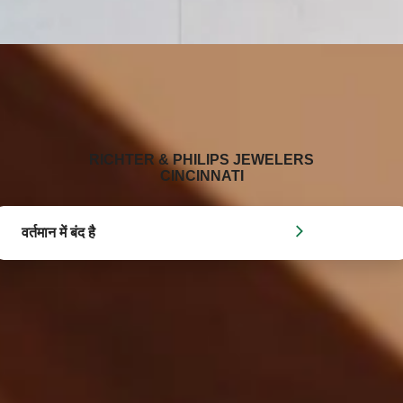
‭RICHTER & PHILIPS JEWELERS
CINCINNATI‬
वर्तमान में बंद है