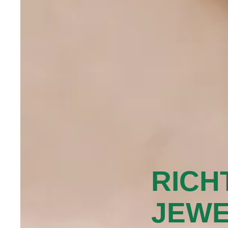
‭RICH
JEW