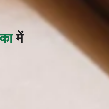
िका
में