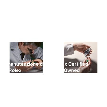
L’acquisto di un Rolex nuovo
La manutenzione del
Rolex Certified
tuo Rolex
Pre‑Owned