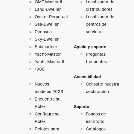
GMT‑Master II
Localizador de
Land-Dweller
distribuidores
Oyster Perpetual
Localizador de
Sea-Dweller
centros de
Deepsea
servicio
Sky-Dweller
Submariner
Ayuda y soporte
Yacht-Master
Preguntas
Yacht-Master II
frecuentes
1908
Accesibilidad
Nuevos
Consulte nuestra
modelos 2026
declaración
Encuentre su
Rolex
Soporte
Configure su
Fondos de
Rolex
escritorio
Relojes para
Catálogos