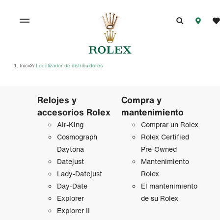
Inicio
Localizador de distribuidores
/
Relojes y
Compra y
accesorios Rolex
mantenimiento
Air‑King
Comprar un Rolex
Cosmograph
Rolex Certified
Daytona
Pre-Owned
Datejust
Mantenimiento
Lady‑Datejust
Rolex
Day-Date
El mantenimiento
Explorer
de su Rolex
Explorer II