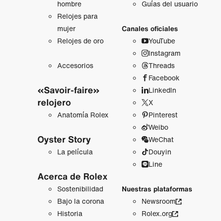
hombre
Guías del usuario
Relojes para
mujer
Canales oficiales
Relojes de oro
YouTube
Instagram
Accesorios
Threads
Facebook
«Savoir-faire»
LinkedIn
relojero
X
Anatomía Rolex
Pinterest
Weibo
Oyster Story
WeChat
La película
Douyin
Line
Acerca de Rolex
Sostenibilidad
Nuestras plataformas
Bajo la corona
Newsroom
Historia
Rolex.org