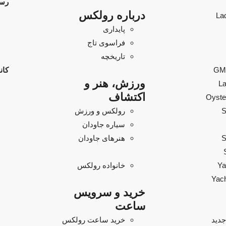
رسا
درباره رولکس
La
پایداری
فراسوی تاج
تاریخچه
GMT
کان
ورزش، هنر و
La
اکتشاف
Oyste
S
رولکس و ورزش
سیاره جاودان
S
هنرهای جاودان
Ya
خانواده رولکس
Yach
خرید و سرویس
ساعت
دید
خرید ساعت رولکس