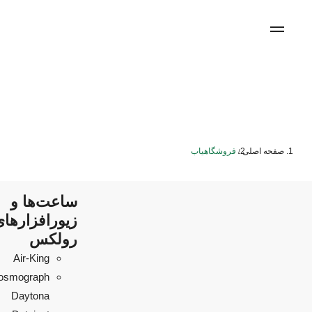
صفحه اصلی
فروشگاهیاب
/
ساعت‌ها و
زیورافزارهای
رولکس
Air‑King
osmograph
Daytona