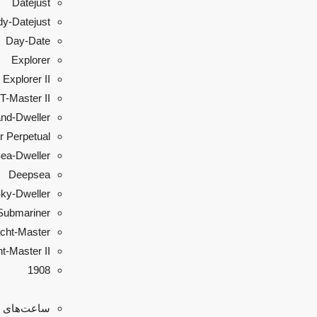
Datejust
dy-Datejust
Day-Date
Explorer
Explorer II
-Master II
nd-Dweller
r Perpetual
ea-Dweller
Deepsea
ky‑Dweller
Submariner
cht‑Master
t-Master II
1908
ساعت‌های ج