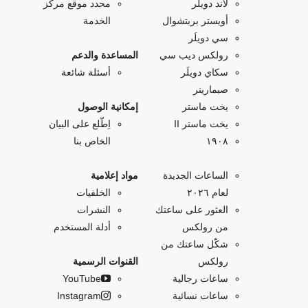
لاند دويلَر
محدد موقع مركز
أويستر بربتشوال
الخدمة
سي دويلَر
رولكس ديب سي
المساعدة والدعم
سكاي دويلَر
أسئلة شائعة
صبمارينر
يخت ماستر
إمكانية الوصول
يخت ماستر II
اِطّلع على البيان
۱۹۰۸
الخاص بنا
الساعات الجديدة
مواد إعلامية
لعام ٢٠٢٦
الخلفيات
العثور على ساعتك
النشرات
من رولكس
أدلة المستخدم
شكّل ساعتك من
رولكس
القنوات الرسمية
ساعات رجالية
YouTube
ساعات نسائية
Instagram