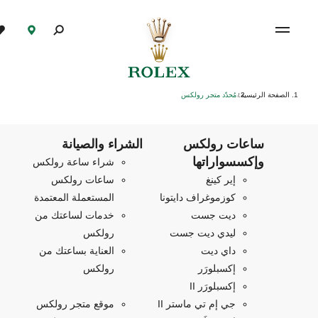
الصفحة الرئيسية
مُحدّد متجر رولكس
/
ساعات رولكس
الشراء والصيانة
وإكسسواراتها
شراء ساعة رولكس
إير كينغ
ساعات رولكس
كوزموغراف دايتونا
المستعملة المعتمدة
ديت جست
خدمات لساعتك من
ليدي ديت جست
رولكس
داي ديت
العناية بساعتك من
إكسبلورَر
رولكس
إكسبلورَر II
جي إم تي ماستر II
موقع متجر رولكس