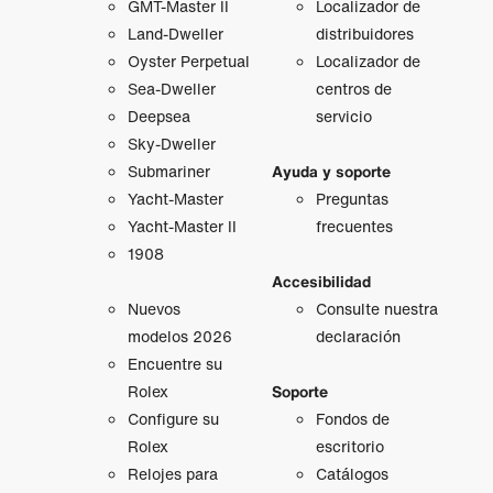
GMT‑Master II
Localizador de
Land-Dweller
distribuidores
Oyster Perpetual
Localizador de
Sea-Dweller
centros de
Deepsea
servicio
Sky-Dweller
Submariner
Ayuda y soporte
Yacht-Master
Preguntas
Yacht-Master II
frecuentes
1908
Accesibilidad
Nuevos
Consulte nuestra
modelos 2026
declaración
Encuentre su
Rolex
Soporte
Configure su
Fondos de
Rolex
escritorio
Relojes para
Catálogos