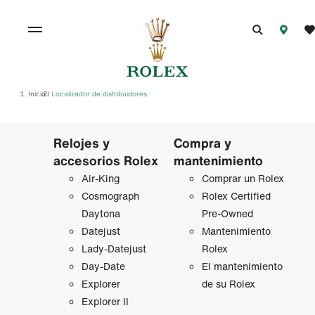
Inicio
Localizador de distribuidores
/
Relojes y
Compra y
accesorios Rolex
mantenimiento
Air‑King
Comprar un Rolex
Cosmograph
Rolex Certified
Daytona
Pre-Owned
Datejust
Mantenimiento
Lady‑Datejust
Rolex
Day-Date
El mantenimiento
Explorer
de su Rolex
Explorer II