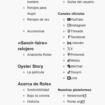
hombre
Guías del usuario
Relojes para
mujer
Canales oficiales
Relojes de oro
YouTube
Instagram
Accesorios
Threads
Facebook
«Savoir-faire»
LinkedIn
relojero
X
Anatomía Rolex
Pinterest
Weibo
Oyster Story
WeChat
La película
Douyin
Line
Acerca de Rolex
Sostenibilidad
Nuestras plataformas
Bajo la corona
Newsroom
Historia
Rolex.org