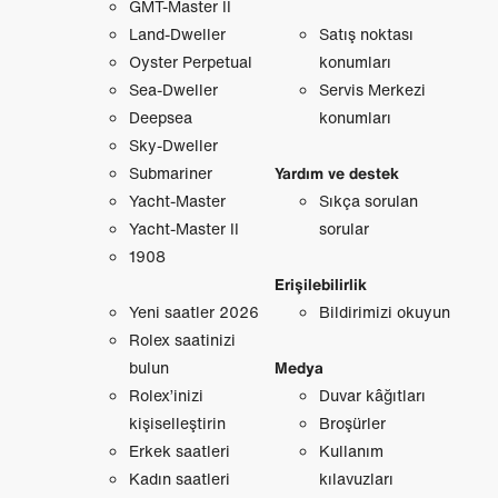
GMT-Master II
Land-Dweller
Satış noktası
Oyster Perpetual
konumları
Sea-Dweller
Servis Merkezi
Deepsea
konumları
Sky-Dweller
Submariner
Yardım ve destek
Yacht-Master
Sıkça sorulan
Yacht-Master II
sorular
1908
Erişilebilirlik
Yeni saatler 2026
Bildirimizi okuyun
Rolex saatinizi
bulun
Medya
Rolex’inizi
Duvar kâğıtları
kişiselleştirin
Broşürler
Erkek saatleri
Kullanım
Kadın saatleri
kılavuzları