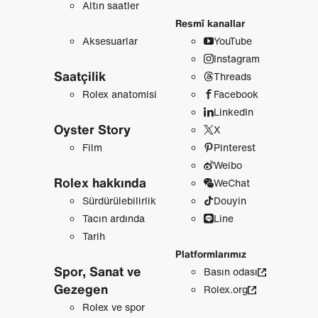
Altın saatler
Resmî kanallar
Aksesuarlar
YouTube
Instagram
Saatçilik
Threads
Rolex anatomisi
Facebook
LinkedIn
Oyster Story
X
Film
Pinterest
Weibo
Rolex hakkında
WeChat
Sürdürülebilirlik
Douyin
Tacın ardında
Line
Tarih
Platformlarımız
Spor, Sanat ve
Basın odası
Gezegen
Rolex.org
Rolex ve spor