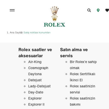
Ana Sayfa
Satış noktası konumları
/
Rolex saatler ve
Satın alma ve
aksesuarlar
servis
Air-King
Bir Rolex’e sahip
Cosmograph
olmak
Daytona
Rolex Sertifikalı
Datejust
İkinci El
Lady-Datejust
Rolex saatinizin
Day-Date
servisi
Explorer
Rolex saatinizin
Explorer II
bakımı