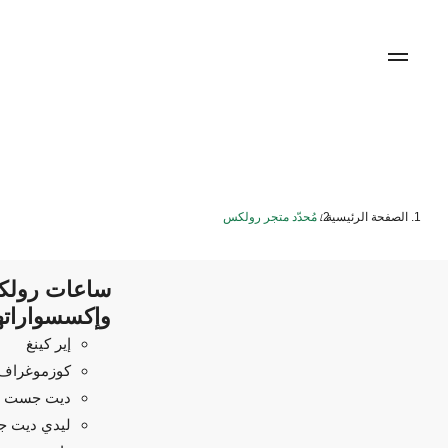
الصفحة الرئيسية
مُحدّد متجر رولكس
/
ساعات رول
وإكسسواراته
إير كينغ
كوزموغراف د
ديت جست
ليدي ديت 