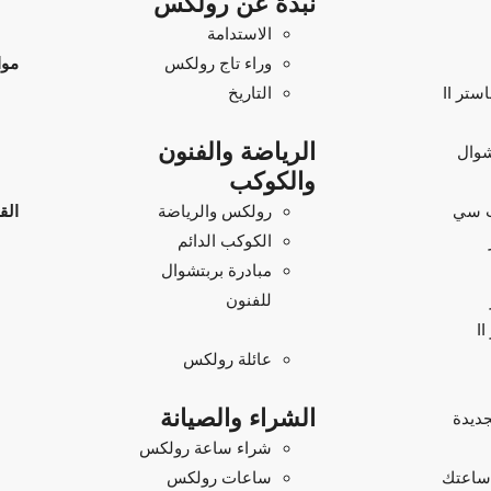
نبذة عن رولكس
الاستدامة
وراء تاج رولكس
موا
تر II
التاريخ
الرياضة والفنون
شوال
والكوكب
 سي
رولكس والرياضة
الق
الكوكب الدائم
مبادرة بربتشوال
للفنون
عائلة رولكس
الشراء والصيانة
ديدة
شراء ساعة رولكس
 ساعتك
ساعات رولكس