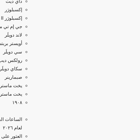
داي ديت
إكسبلورَر
إكسبلورَر II
جي إم تي ماس
لاند دويلَر
أويستر بربت
سي دويلَر
رولكس ديب
سكاي دويلَر
صبمارينر
يخت ماستر
يخت ماستر II
۱۹۰۸
الساعات الج
لعام ٢٠٢٦
العثور على