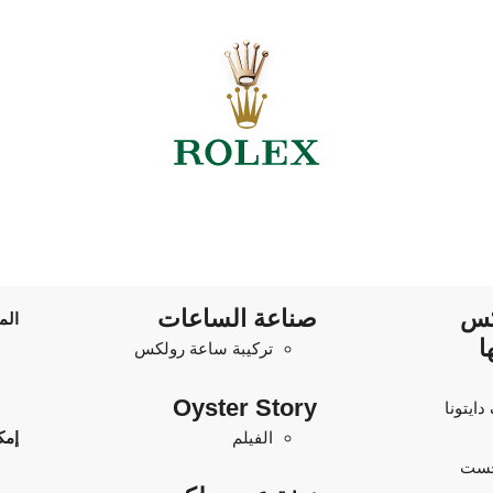
كس
صناعة الساعات
الم
ا
تركيبة ساعة رولكس
Oyster Story
ايتونا
الفيلم
إمك
جست