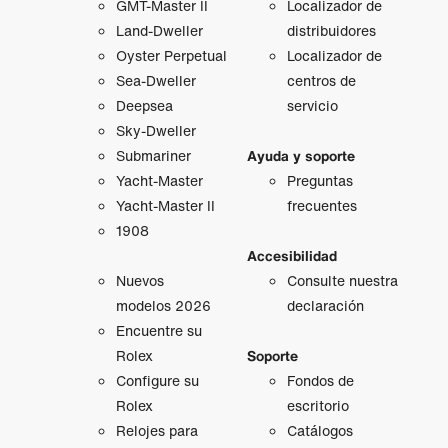
GMT‑Master II
Localizador de
Land-Dweller
distribuidores
Oyster Perpetual
Localizador de
Sea-Dweller
centros de
Deepsea
servicio
Sky-Dweller
Submariner
Ayuda y soporte
Yacht-Master
Preguntas
Yacht-Master II
frecuentes
1908
Accesibilidad
Nuevos
Consulte nuestra
modelos 2026
declaración
Encuentre su
Rolex
Soporte
Configure su
Fondos de
Rolex
escritorio
Relojes para
Catálogos