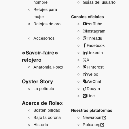
hombre
Guías del usuario
Relojes para
mujer
Canales oficiales
Relojes de oro
YouTube
Instagram
Accesorios
Threads
Facebook
«Savoir-faire»
LinkedIn
relojero
X
Anatomía Rolex
Pinterest
Weibo
Oyster Story
WeChat
La película
Douyin
Line
Acerca de Rolex
Sostenibilidad
Nuestras plataformas
Bajo la corona
Newsroom
Historia
Rolex.org