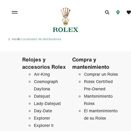
Inicio
Localizador de distribuidores
/
Relojes y
Compra y
accesorios Rolex
mantenimiento
Air‑King
Comprar un Rolex
Cosmograph
Rolex Certified
Daytona
Pre-Owned
Datejust
Mantenimiento
Lady‑Datejust
Rolex
Day-Date
El mantenimiento
Explorer
de su Rolex
Explorer II