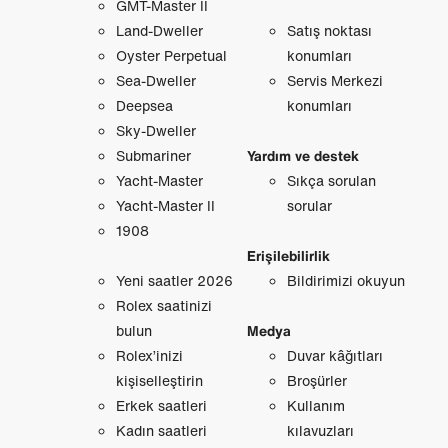
GMT-Master II
Land-Dweller
Satış noktası
Oyster Perpetual
konumları
Sea-Dweller
Servis Merkezi
Deepsea
konumları
Sky-Dweller
Submariner
Yardım ve destek
Yacht-Master
Sıkça sorulan
Yacht-Master II
sorular
1908
Erişilebilirlik
Yeni saatler 2026
Bildirimizi okuyun
Rolex saatinizi
bulun
Medya
Rolex’inizi
Duvar kâğıtları
kişiselleştirin
Broşürler
Erkek saatleri
Kullanım
Kadın saatleri
kılavuzları