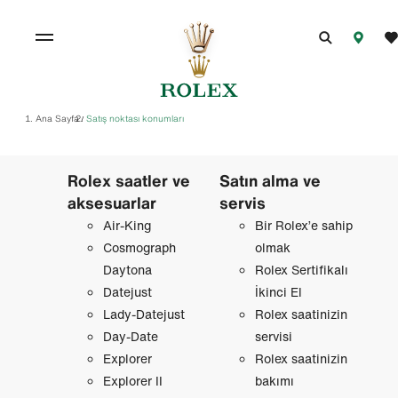
Ana Sayfa
Satış noktası konumları
/
Rolex saatler ve
Satın alma ve
aksesuarlar
servis
Air-King
Bir Rolex’e sahip
Cosmograph
olmak
Daytona
Rolex Sertifikalı
Datejust
İkinci El
Lady-Datejust
Rolex saatinizin
Day-Date
servisi
Explorer
Rolex saatinizin
Explorer II
bakımı