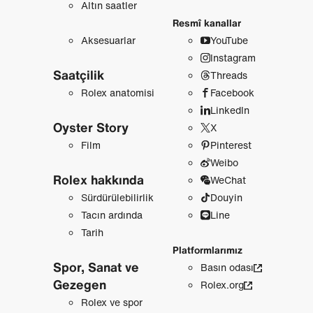
Altın saatler
Resmî kanallar
Aksesuarlar
YouTube
Instagram
Saatçilik
Threads
Rolex anatomisi
Facebook
LinkedIn
Oyster Story
X
Film
Pinterest
Weibo
Rolex hakkında
WeChat
Sürdürülebilirlik
Douyin
Tacın ardında
Line
Tarih
Platformlarımız
Spor, Sanat ve
Basın odası
Gezegen
Rolex.org
Rolex ve spor