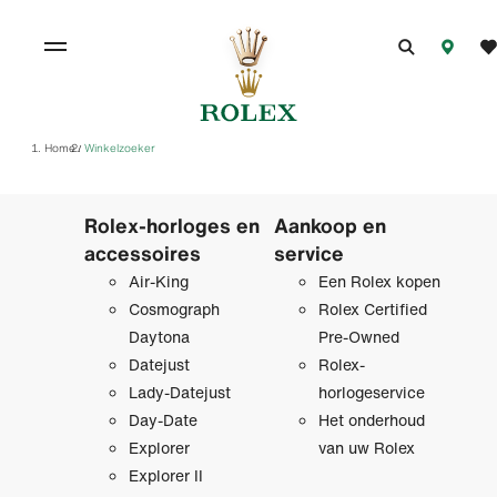
Home
Winkelzoeker
/
Rolex-horloges en
Aankoop en
accessoires
service
Air-King
Een Rolex kopen
Cosmograph
Rolex Certified
Daytona
Pre‑Owned
Datejust
Rolex-
Lady-Datejust
horlogeservice
Day-Date
Het onderhoud
Explorer
van uw Rolex
Explorer II