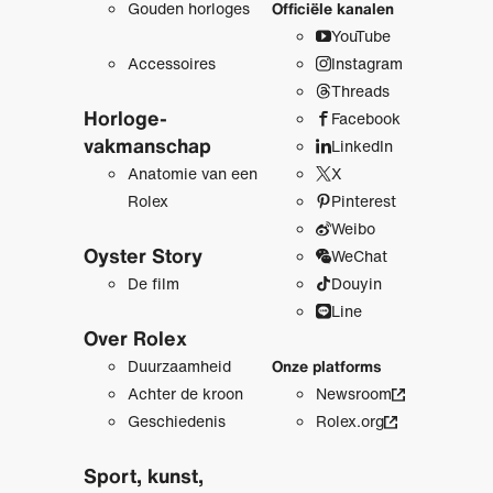
Gouden horloges
Officiële kanalen
YouTube
Accessoires
Instagram
Threads
Horloge­
Facebook
vakmanschap
LinkedIn
Anatomie van een
X
Rolex
Pinterest
Weibo
Oyster Story
WeChat
De film
Douyin
Line
Over Rolex
Duurzaamheid
Onze platforms
Achter de kroon
Newsroom
Geschiedenis
Rolex.org
Sport, kunst,