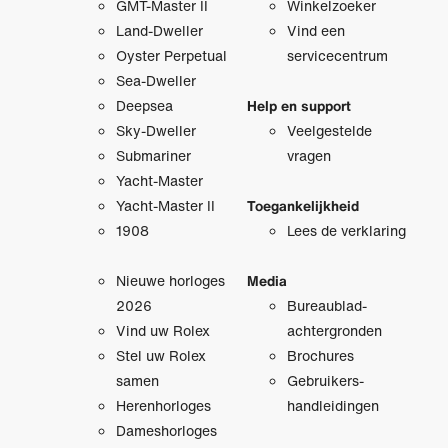
GMT-Master II
Winkelzoeker
Land-Dweller
Vind een
Oyster Perpetual
servicecentrum
Sea-Dweller
Deepsea
Help en support
Sky-Dweller
Veelgestelde
Submariner
vragen
Yacht-Master
Yacht-Master II
Toegankelijkheid
1908
Lees de verklaring
Nieuwe horloges
Media
2026
Bureaublad­
Vind uw Rolex
achtergronden
Stel uw Rolex
Brochures
samen
Gebruikers­
Herenhorloges
handleidingen
Dameshorloges