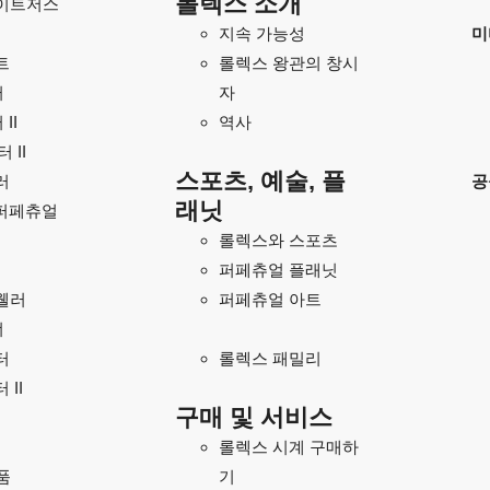
롤렉스 소개
이트저스
지속 가능성
미
트
롤렉스 왕관의 창시
러
자
II
역사
 II
스포츠, 예술, 플
러
공
래닛
퍼페츄얼
롤렉스와 스포츠
퍼페츄얼 플래닛
웰러
퍼페츄얼 아트
너
터
롤렉스 패밀리
 II
구매 및 서비스
롤렉스 시계 구매하
품
기