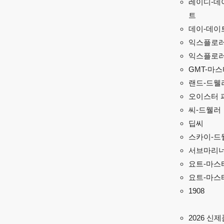
레이디-데
트
데이-데이
익스플로
익스플로러 
GMT-마스터
랜드-드웰
오이스터 
씨-드웰러
딥씨
스카이-드
서브마리
요트-마스
요트-마스터
1908
2026 신제