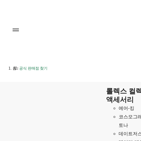
홈
공식 판매점 찾기
/
롤렉스 컬렉
액세서리
에어-킹
코스모그래
토나
데이트저