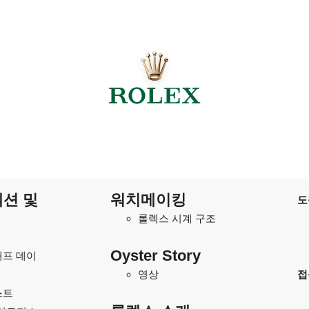
션 및
워치메이킹
도
롤렉스 시계 구조
Oyster Story
프 데이
영상
접
스트