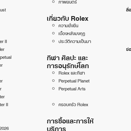
ภาพยนตร์
ust
สื่
เกี่ยวกับ Rolex
ความยั่งยืน
เบื้องหลังมงกุฎ
r II
ประวัติความเป็นมา
ler
ช่
กีฬา ศิลปะ และ
petual
การอนุรักษ์โลก
er
Rolex และกีฬา
er
Perpetual Planet
r
Perpetual Arts
ter
er II
ครอบครัว Rolex
การซื้อและการให้
บริการ
 2026