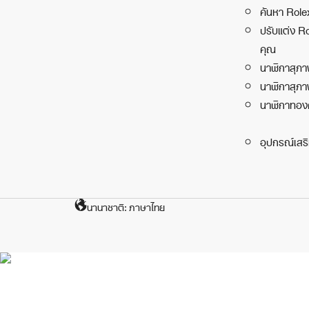
ค้นหา Rol
ปรับแต่ง R
คุณ
นาฬิกาสุภา
นาฬิกาสุภา
นาฬิกาทอง
อุปกรณ์เสร
นานาชาติ: ภาษาไทย