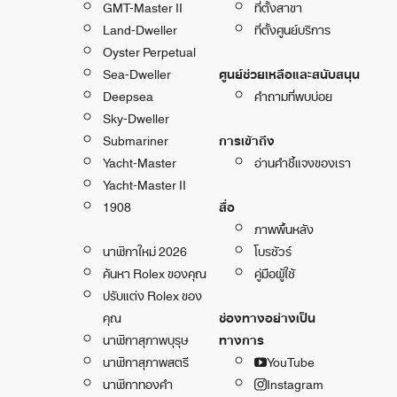
GMT-Master II
ที่ตั้งสาขา
Land-Dweller
ที่ตั้งศูนย์บริการ
Oyster Perpetual
Sea-Dweller
ศูนย์ช่วยเหลือและสนับสนุน
Deepsea
คำถามที่พบบ่อย
Sky-Dweller
Submariner
การเข้าถึง
Yacht-Master
อ่านคำชี้แจงของเรา
Yacht-Master II
1908
สื่อ
ภาพพื้นหลัง
นาฬิกาใหม่ 2026
โบรชัวร์
ค้นหา Rolex ของคุณ
คู่มือผู้ใช้
ปรับแต่ง Rolex ของ
คุณ
ช่องทางอย่างเป็น
นาฬิกาสุภาพบุรุษ
ทางการ
นาฬิกาสุภาพสตรี
YouTube
นาฬิกาทองคำ
Instagram