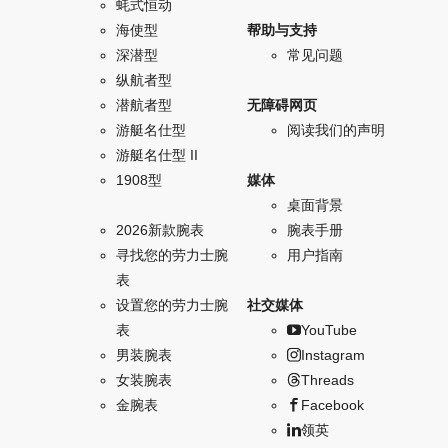
蚝式恒动
海使型
帮助与支持
深潜型
常见问题
纵航者型
潜航者型
无障碍网页
游艇名仕型
阅读我们的声明
游艇名仕型 II
1908型
媒体
桌面背景
2026新款腕表
腕表手册
寻找您的劳力士腕
用户指南
表
设置您的劳力士腕
社交媒体
表
YouTube
男装腕表
Instagram
女装腕表
Threads
金腕表
Facebook
领英