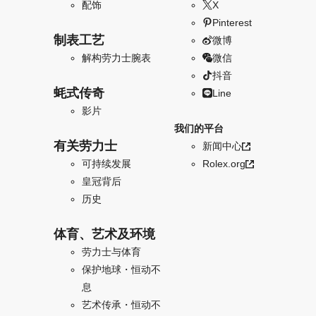
配饰
X
Pinterest
制表工艺
微博
解构劳力士腕表
微信
抖音
蚝式传奇
Line
影片
我们的平台
有关劳力士
新闻中心
可持续发展
Rolex.org
皇冠背后
历史
体育、艺术及环境
劳力士与体育
保护地球・恒动不
息
艺术传承・恒动不