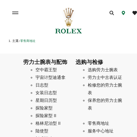
主页
零售商地址
/
劳力士腕表与配饰
选购与检修
空中霸王型
选购劳力士腕表
宇宙计型迪通拿
劳力士中古表认证
日志型
检修您的劳力士腕
女装日志型
表
星期日历型
保养您的劳力士腕
探险家型
表
探险家型 II
格林尼治型 II
零售商地址
陆使型
服务中心地址