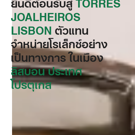
ยินดีต้อนรับสู่
‭TORRES
JOALHEIROS
LISBON‬
ตัวแทน
จำหน่ายโรเล็กซ์อย่าง
เป็นทางการ ในเมือง
ลิสบอน ประเทศ
โปรตุเกส