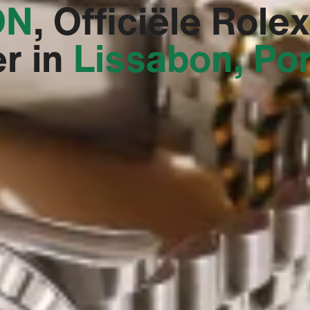
N‬
, Officiële Rolex
er in
Lissabon, Po