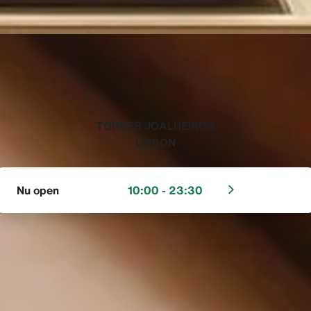
‭TORRES JOALHEIROS
LISBON‬
Nu open
10:00 - 23:30