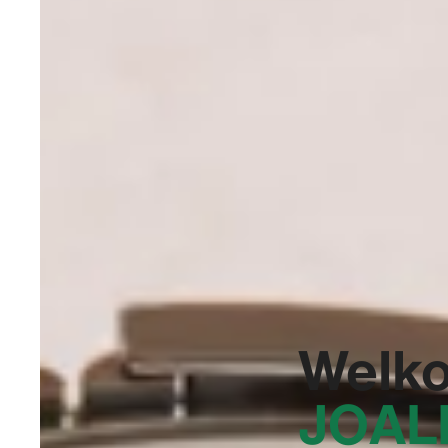
Welko
JOAL