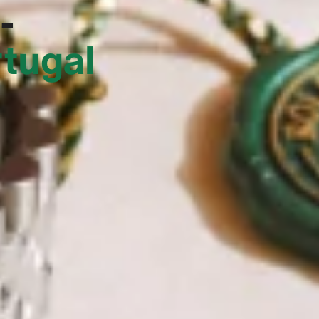
-
rtugal