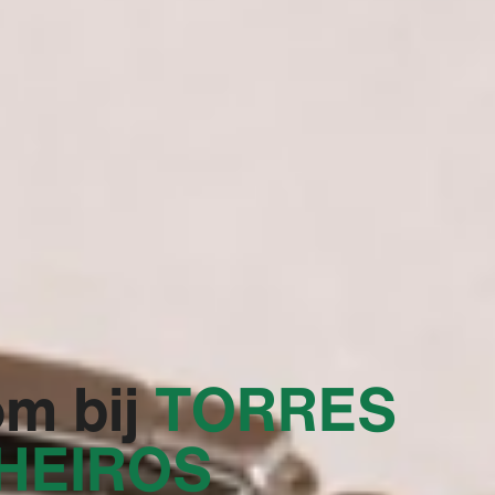
m bij
‭TORRES
HEIROS