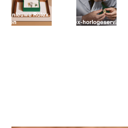
Een nieuwe Rolex
kopen
Rolex-horlogeservice