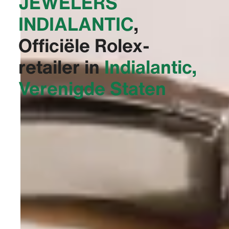
JEWELERS
INDIALANTIC‬
,
Officiële Rolex-
retailer in
Indialantic,
Verenigde Staten