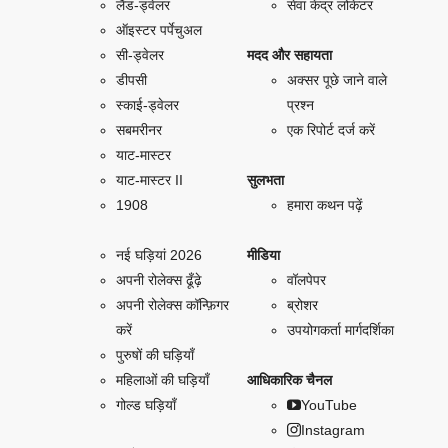
लैंड-ड्वेलर
सेवा केंद्र लोकेटर
ऑइस्टर पर्पेचुअल
सी-ड्वेलर
मदद और सहायता
डीपसी
अक्सर पूछे जाने वाले
स्काई-ड्वेलर
प्रश्न
सबमरीनर
एक रिपोर्ट दर्ज करें
याट-मास्टर
याट-मास्टर II
सुलभता
1908
हमारा कथन पढ़ें
नई घड़ियां 2026
मीडिया
अपनी रोलेक्स ढूँढ़े
वॉलपेपर
अपनी रोलेक्स कॉन्फ़िगर
ब्रोशर
करें
उपयोगकर्ता मार्गदर्शिका
पुरुषों की घड़ियाँ
महिलाओं की घड़ियाँ
आधिकारिक चैनल
गोल्ड घड़ियाँ
YouTube
Instagram