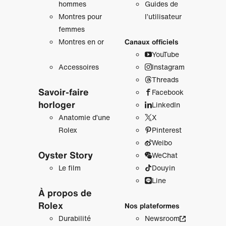
hommes
Guides de
Montres pour
l’utilisateur
femmes
Montres en or
Canaux officiels
YouTube
Accessoires
Instagram
Threads
Savoir‑faire
Facebook
horloger
LinkedIn
Anatomie d’une
X
Rolex
Pinterest
Weibo
Oyster Story
WeChat
Le film
Douyin
Line
À propos de
Rolex
Nos plateformes
Durabilité
Newsroom