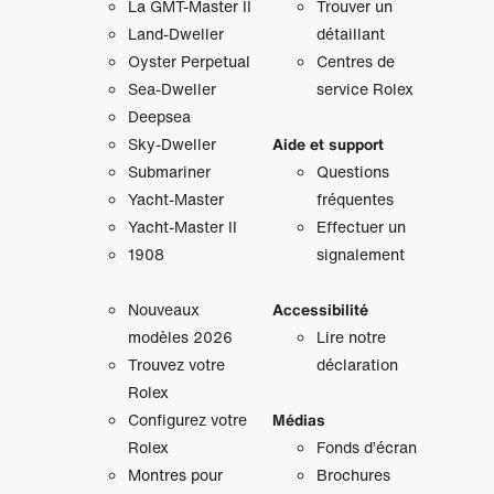
La GMT‑Master II
Trouver un
Land-Dweller
détaillant
Oyster Perpetual
Centres de
Sea-Dweller
service Rolex
Deepsea
Sky‑Dweller
Aide et support
Submariner
Questions
Yacht‑Master
fréquentes
Yacht‑Master II
Effectuer un
1908
signalement
Nouveaux
Accessibilité
modèles 2026
Lire notre
Trouvez votre
déclaration
Rolex
Configurez votre
Médias
Rolex
Fonds d’écran
Montres pour
Brochures