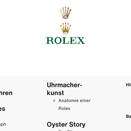
Uhrmacher­
Hi
hren
kunst
Anatomie einer
es
Rolex
Ba
Oyster Story
aph