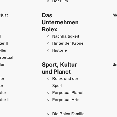
Der Film
Das
just
M
Unternehmen
Rolex
I
Nachhaltigkeit
r II
Hinter der Krone
ller
Historie
rpetual
Sport, Kultur
ler
Un
und Planet
ler
Rolex und der
er
Sport
ster
Perpetual Planet
ter II
Perpetual Arts
Die Rolex Familie