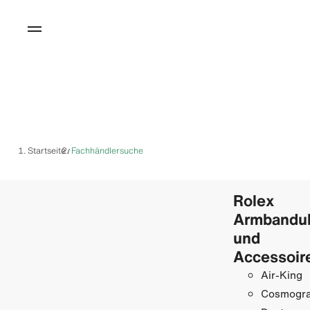
Startseite
Fachhändlersuche
/
Rolex
Armbandu
und
Accessoir
Air-King
Cosmogr