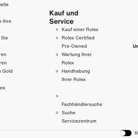
elle
Kauf und
Service
e Ihre
Kauf einer Rolex
 Sie
Rolex Certified
x
Un
Pre-Owned
ren
Wartung Ihrer
ren
Rolex
n Gold
Handhabung
Ihrer Rolex
res
Fachhändlersuche
Suche
Servicezentrum
R