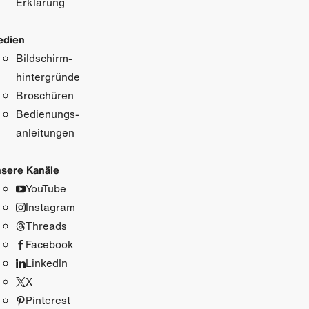
Erklärung
edien
Bildschirm­
hintergründe
Broschüren
Bedienungs­
anleitungen
sere Kanäle
YouTube
Instagram
Threads
Facebook
LinkedIn
X
Pinterest