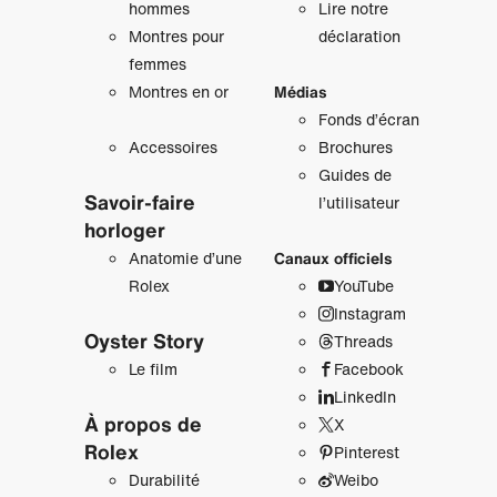
hommes
Lire notre
Montres pour
déclaration
femmes
Montres en or
Médias
Fonds d’écran
Accessoires
Brochures
Guides de
Savoir‑faire
l’utilisateur
horloger
Anatomie d’une
Canaux officiels
Rolex
YouTube
Instagram
Oyster Story
Threads
Le film
Facebook
LinkedIn
À propos de
X
Rolex
Pinterest
Durabilité
Weibo