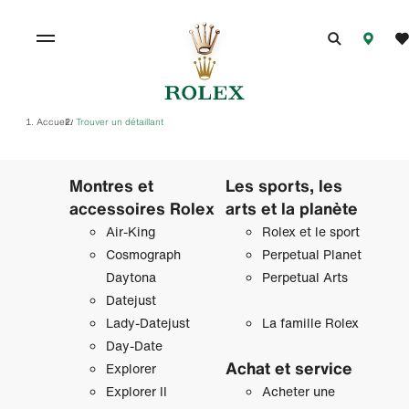
Accueil
Trouver un détaillant
/
Montres et
Les sports, les
accessoires Rolex
arts et la planète
Air‑King
Rolex et le sport
Cosmograph
Perpetual Planet
Daytona
Perpetual Arts
Datejust
Lady‑Datejust
La famille Rolex
Day‑Date
Achat et service
Explorer
Explorer II
Acheter une