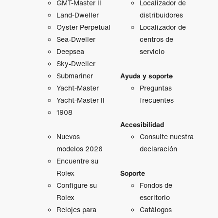
GMT‑Master II
Localizador de
Land-Dweller
distribuidores
Oyster Perpetual
Localizador de
Sea-Dweller
centros de
Deepsea
servicio
Sky-Dweller
Submariner
Ayuda y soporte
Yacht-Master
Preguntas
Yacht-Master II
frecuentes
1908
Accesibilidad
Nuevos
Consulte nuestra
modelos 2026
declaración
Encuentre su
Rolex
Soporte
Configure su
Fondos de
Rolex
escritorio
Relojes para
Catálogos