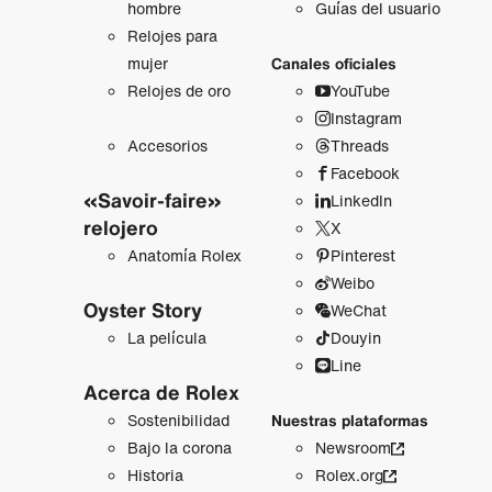
hombre
Guías del usuario
Relojes para
mujer
Canales oficiales
Relojes de oro
YouTube
Instagram
Accesorios
Threads
Facebook
«Savoir-faire»
LinkedIn
relojero
X
Anatomía Rolex
Pinterest
Weibo
Oyster Story
WeChat
La película
Douyin
Line
Acerca de Rolex
Sostenibilidad
Nuestras plataformas
Bajo la corona
Newsroom
Historia
Rolex.org