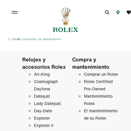
Inicio
Localizador de distribuidores
/
Relojes y
Compra y
accesorios Rolex
mantenimiento
Air‑King
Comprar un Rolex
Cosmograph
Rolex Certified
Daytona
Pre-Owned
Datejust
Mantenimiento
Lady‑Datejust
Rolex
Day-Date
El mantenimiento
Explorer
de su Rolex
Explorer II