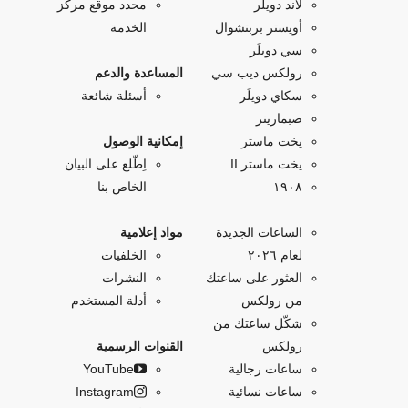
لاند دويلَر
محدد موقع مركز
أويستر بربتشوال
الخدمة
سي دويلَر
رولكس ديب سي
المساعدة والدعم
سكاي دويلَر
أسئلة شائعة
صبمارينر
يخت ماستر
إمكانية الوصول
يخت ماستر II
اِطّلع على البيان
۱۹۰۸
الخاص بنا
الساعات الجديدة
مواد إعلامية
لعام ٢٠٢٦
الخلفيات
العثور على ساعتك
النشرات
من رولكس
أدلة المستخدم
شكّل ساعتك من
رولكس
القنوات الرسمية
ساعات رجالية
YouTube
ساعات نسائية
Instagram