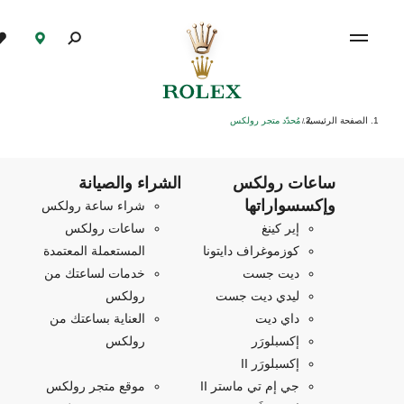
الصفحة الرئيسية
مُحدّد متجر رولكس
/
ساعات رولكس
الشراء والصيانة
وإكسسواراتها
شراء ساعة رولكس
إير كينغ
ساعات رولكس
كوزموغراف دايتونا
المستعملة المعتمدة
ديت جست
خدمات لساعتك من
ليدي ديت جست
رولكس
داي ديت
العناية بساعتك من
إكسبلورَر
رولكس
إكسبلورَر II
جي إم تي ماستر II
موقع متجر رولكس