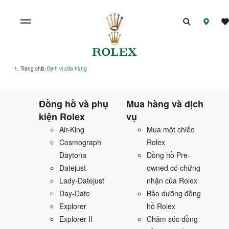
Trang chủ
Định vị cửa hàng
/
Đồng hồ và phụ
Mua hàng và dịch
kiện Rolex
vụ
Air-King
Mua một chiếc
Cosmograph
Rolex
Daytona
Đồng hồ Pre-
Datejust
owned có chứng
Lady-Datejust
nhận của Rolex
Day-Date
Bảo dưỡng đồng
Explorer
hồ Rolex
Explorer II
Chăm sóc đồng