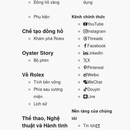
Đồng hồ vàng
dụng
Phụ kiện
Kênh chính thức
YouTube
Chế tạo đồng hồ
Instagram
Khám phá Rolex
Threads
Facebook
Oyster Story
LinkedIn
Bộ phim
X
Pinterest
Về Rolex
Weibo
Tính bền vững
WeChat
Phía sau vương
Douyin
miện
Line
Lịch sử
Nền tảng của chúng
Thể thao, Nghệ
tôi
thuật và Hành tinh
Tin tức