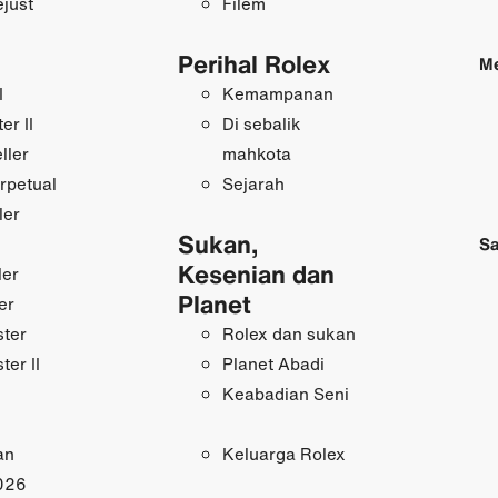
just
Filem
Perihal Rolex
Me
I
Kemampanan
r II
Di sebalik
ller
mahkota
rpetual
Sejarah
ler
Sukan,
Sa
Kesenian dan
ler
Planet
er
ster
Rolex dan sukan
ter II
Planet Abadi
Keabadian Seni
an
Keluarga Rolex
026