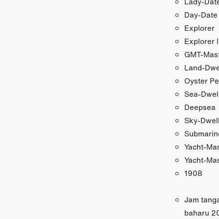
Lady-Date
Day-Date
Explorer
Explorer I
GMT-Maste
Land-Dwe
Oyster Pe
Sea-Dwel
Deepsea
Sky-Dwel
Submarin
Yacht-Ma
Yacht-Mas
1908
Jam tang
baharu 2