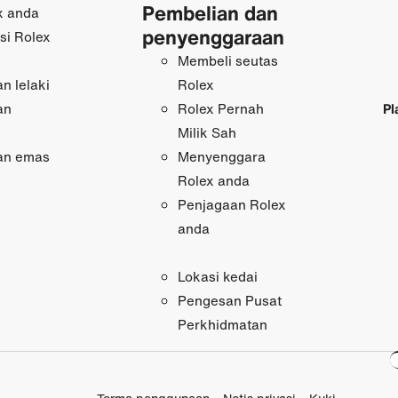
Pembelian dan
x anda
penyenggaraan
si Rolex
Membeli seutas
n lelaki
Rolex
an
Pl
Rolex Pernah
Milik Sah
an emas
Menyenggara
Rolex anda
Penjagaan Rolex
anda
Lokasi kedai
Pengesan Pusat
Perkhidmatan