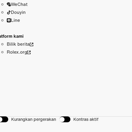
WeChat
Douyin
Line
atform kami
Bilik berita
Rolex.org
Kurangkan pergerakan
Kontras aktif