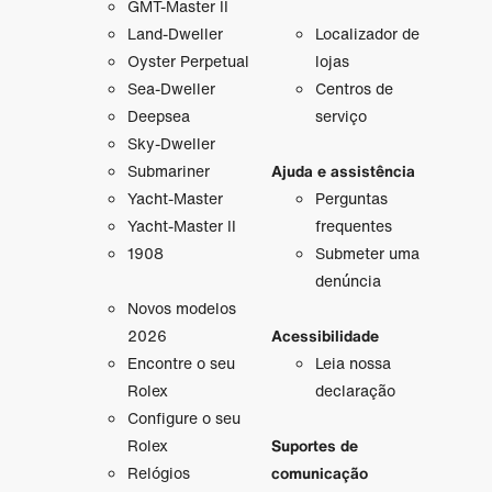
GMT-Master II
Land-Dweller
Localizador de
Oyster Perpetual
lojas
Sea-Dweller
Centros de
Deepsea
serviço
Sky-Dweller
Submariner
Ajuda e assistência
Yacht-Master
Perguntas
Yacht-Master II
frequentes
1908
Submeter uma
denúncia
Novos modelos
2026
Acessibilidade
Encontre o seu
Leia nossa
Rolex
declaração
Configure o seu
Rolex
Suportes de
Relógios
comunicação