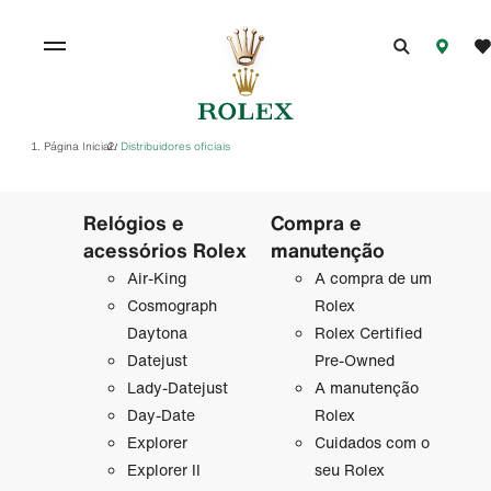
Página Inicial
Distribuidores oficiais
/
Relógios e
Compra e
acessórios Rolex
manutenção
Air-King
A compra de um
Cosmograph
Rolex
Daytona
Rolex Certified
Datejust
Pre-Owned
Lady-Datejust
A manutenção
Day-Date
Rolex
Explorer
Cuidados com o
Explorer II
seu Rolex