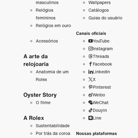
masculinos
Wallpapers
Relógios
Catálogos
femininos
Guias do usuário
Relógios em ouro
Canais oficiais
Acessórios
YouTube
Instagram
A arte da
Threads
relojoaria
Facebook
Anatomia de um
LinkedIn
Rolex
X
Pinterest
Oyster Story
Weibo
O filme
WeChat
Douyin
A Rolex
Line
Sustentabilidade
Por trás da coroa
Nossas plataformas