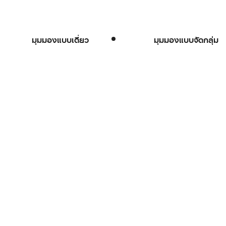
มุมมองแบบเดี่ยว
มุมมองแบบจัดกลุ่ม
mariner
Submariner
Date
, 41 มม.,
Oyster, 41 มม.,
steel และทองคำ
Oystersteel
50 USD
$11,350 USD