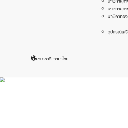
นาฬิกาสุภา
นาฬิกาสุภา
นาฬิกาทอง
อุปกรณ์เสร
นานาชาติ: ภาษาไทย
ดูข้อม