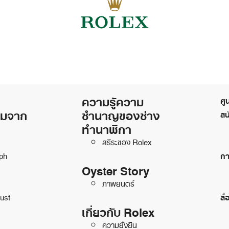
ความรู้ความ
ศู
ิมจาก
ชำนาญของช่าง
สน
ทำนาฬิกา
สรีระของ Rolex
ph
กา
Oyster Story
ภาพยนตร์
ust
สื่
เกี่ยวกับ Rolex
ความยั่งยืน