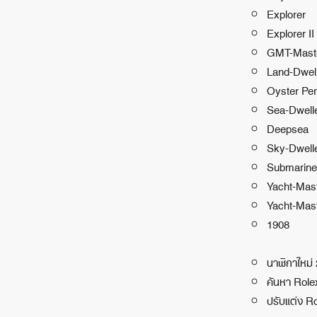
Explorer
Explorer II
GMT-Maste
Land-Dwel
Oyster Per
Sea-Dwell
Deepsea
Sky-Dwell
Submarine
Yacht-Mas
Yacht-Mast
1908
นาฬิกาใหม่
ค้นหา Rol
ปรับแต่ง R