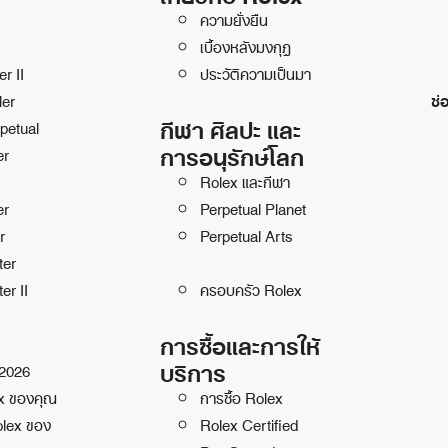
ความยั่งยืน
เบื้องหลังมงกุฎ
r II
ประวัติความเป็นมา
ler
ช่
กีฬา ศิลปะ และ
petual
การอนุรักษ์โลก
er
Rolex และกีฬา
er
Perpetual Planet
r
Perpetual Arts
ter
er II
ครอบครัว Rolex
การซื้อและการให้
บริการ
 2026
ex ของคุณ
การซื้อ Rolex
olex ของ
Rolex Certified