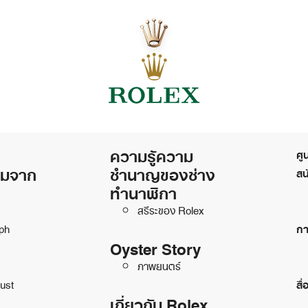
ความรู้ความ
ศู
ิมจาก
ชำนาญของช่าง
สน
ทำนาฬิกา
สรีระของ Rolex
ph
กา
Oyster Story
ภาพยนตร์
ust
สื่
เกี่ยวกับ Rolex