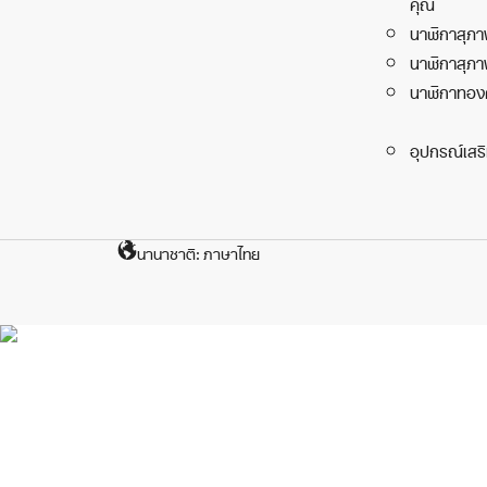
คุณ
นาฬิกาสุภา
นาฬิกาสุภา
นาฬิกาทอง
อุปกรณ์เสร
นานาชาติ: ภาษาไทย