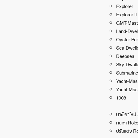
Explorer
Explorer II
GMT-Maste
Land-Dwel
Oyster Per
Sea-Dwell
Deepsea
Sky-Dwell
Submarine
Yacht-Mas
Yacht-Mast
1908
นาฬิกาใหม่
ค้นหา Rol
ปรับแต่ง R